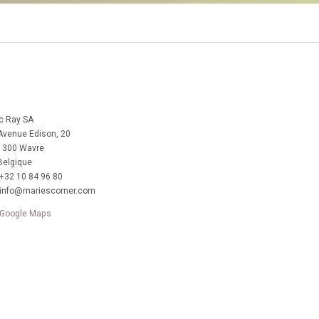
c Ray SA
Avenue Edison, 20
1300 Wavre
Belgique
+32 10 84 96 80
info@mariescorner.com
Google Maps